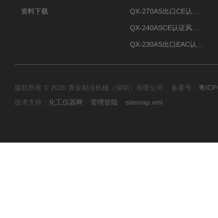
资料下载
QX-270AS出口CE认证Air-cooled screw chiller螺杆机
QX-240ASCE认证风冷螺杆式冷水机
QX-230AS出口EAC认证风冷螺杆式冷水机
版权所有 © 2026 青金制冷机械（深圳）有限公司 备案号：
粤ICP
技术支持：
化工仪器网
管理登陆
sitemap.xml