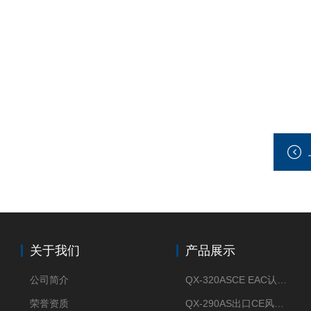
关于我们
产品展示
公司简介
QX-320ASCE EAC认证风冷螺杆式冷水机厂家
荣誉资质
QX-290AS出口CE风冷螺杆式工业冷水机