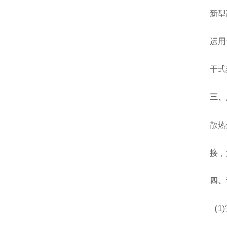
新型
运用
干式
三、
散热
接，
四、
（
1)