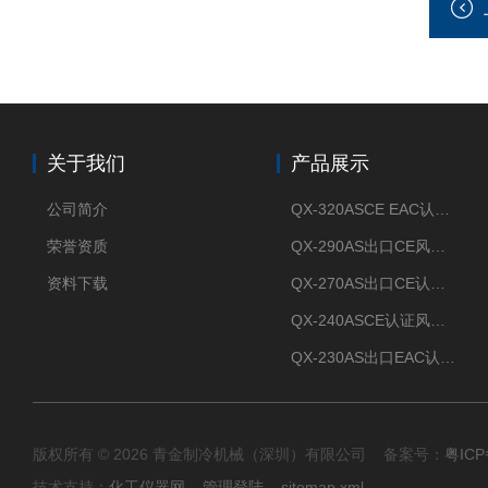
关于我们
产品展示
公司简介
QX-320ASCE EAC认证风冷螺杆式冷水机厂家
荣誉资质
QX-290AS出口CE风冷螺杆式工业冷水机
资料下载
QX-270AS出口CE认证Air-cooled screw chiller螺杆机
QX-240ASCE认证风冷螺杆式冷水机
QX-230AS出口EAC认证风冷螺杆式冷水机
版权所有 © 2026 青金制冷机械（深圳）有限公司 备案号：
粤ICP
技术支持：
化工仪器网
管理登陆
sitemap.xml