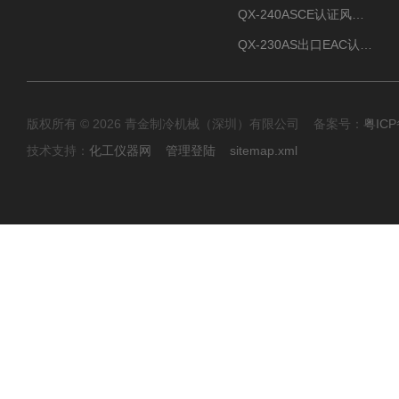
QX-240ASCE认证风冷螺杆式冷水机
QX-230AS出口EAC认证风冷螺杆式冷水机
版权所有 © 2026 青金制冷机械（深圳）有限公司 备案号：
粤ICP
技术支持：
化工仪器网
管理登陆
sitemap.xml