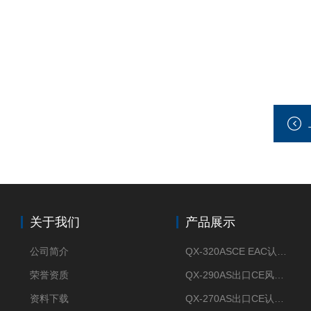
关于我们
产品展示
公司简介
QX-320ASCE EAC认证风冷螺杆式冷水机厂家
荣誉资质
QX-290AS出口CE风冷螺杆式工业冷水机
资料下载
QX-270AS出口CE认证Air-cooled screw chiller螺杆机