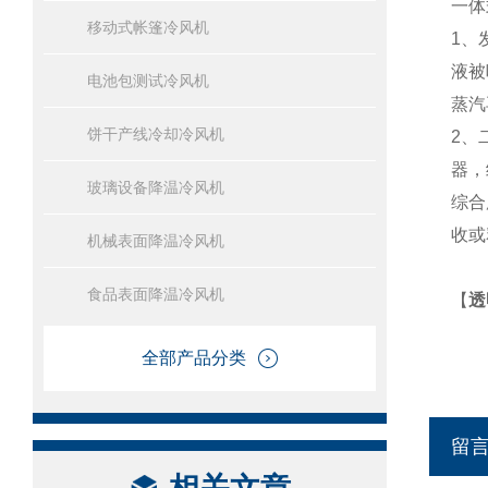
一体
移动式帐篷冷风机
1
、
液被
电池包测试冷风机
蒸汽
饼干产线冷却冷风机
2
、
器，
玻璃设备降温冷风机
综合
收或
机械表面降温冷风机
食品表面降温冷风机
【
透
全部产品分类
留