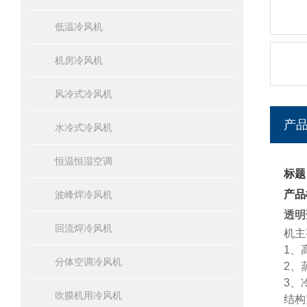
低温冷风机
机房冷风机
风冷式冷风机
产
水冷式冷风机
恒温恒湿空调
标题
产品
波峰焊冷风机
透明
回流焊冷风机
机主
1、
分体空调冷风机
2、
3、
吹膜机用冷风机
结构