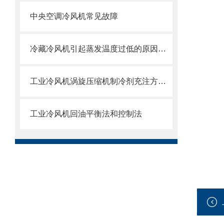
中央空调冷风机常见故障
冷藏冷风机引起蒸发温度过低的原因及解决办法
工业冷风机涡旋压缩机制冷剂充注方法与充注问题
工业冷风机回油平衡法和控制法