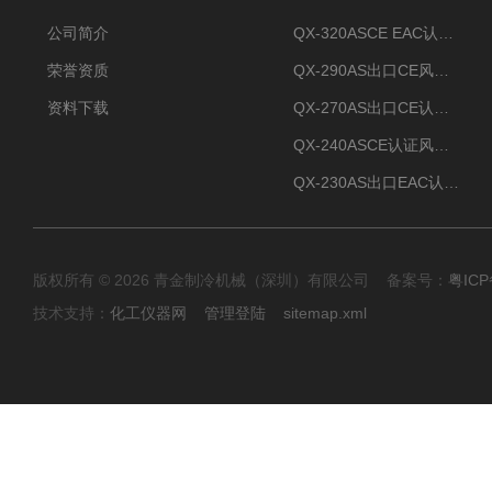
公司简介
QX-320ASCE EAC认证风冷螺杆式冷水机厂家
荣誉资质
QX-290AS出口CE风冷螺杆式工业冷水机
资料下载
QX-270AS出口CE认证Air-cooled screw chiller螺杆机
QX-240ASCE认证风冷螺杆式冷水机
QX-230AS出口EAC认证风冷螺杆式冷水机
版权所有 © 2026 青金制冷机械（深圳）有限公司 备案号：
粤ICP
技术支持：
化工仪器网
管理登陆
sitemap.xml