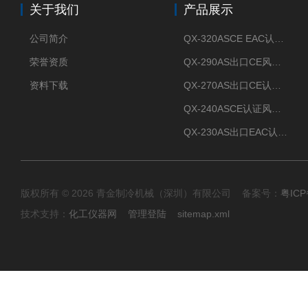
关于我们
产品展示
公司简介
QX-320ASCE EAC认证风冷螺杆式冷水机厂家
荣誉资质
QX-290AS出口CE风冷螺杆式工业冷水机
资料下载
QX-270AS出口CE认证Air-cooled screw chiller螺杆机
QX-240ASCE认证风冷螺杆式冷水机
QX-230AS出口EAC认证风冷螺杆式冷水机
版权所有 © 2026 青金制冷机械（深圳）有限公司 备案号：
粤ICP
技术支持：
化工仪器网
管理登陆
sitemap.xml