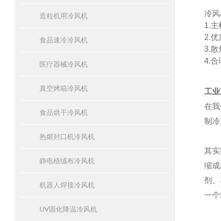
冷风
造粒机用冷风机
1.
主
2.
优
食品速冷冷风机
3.
散
4.
合
医疗器械冷风机
真空烤箱冷风机
工业
在我
食品烘干冷风机
制冷
热熔封口机冷风机
其实
静电植绒布冷风机
缩成
剂、
机器人焊接冷风机
一个
UV固化降温冷风机