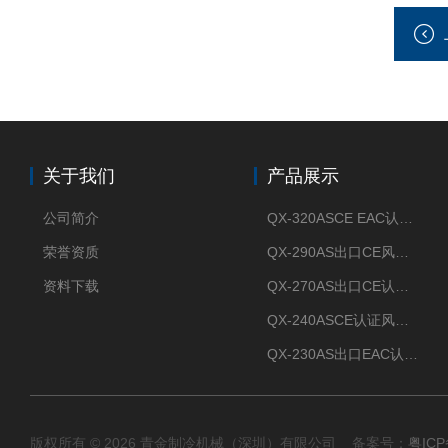
关于我们
产品展示
公司简介
QX-320ASCE EAC认证风冷螺杆式冷水机厂家
荣誉资质
QX-290AS出口CE风冷螺杆式工业冷水机
资料下载
QX-270AS出口CE认证Air-cooled screw chiller螺杆机
QX-240ASCE认证风冷螺杆式冷水机
QX-230AS出口EAC认证风冷螺杆式冷水机
版权所有 © 2026 青金制冷机械（深圳）有限公司 备案号：
粤ICP