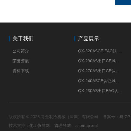
关于我们
产品展示
公司简介
QX-320ASCE EAC认证风冷螺杆式冷水机厂家
荣誉资质
QX-290AS出口CE风冷螺杆式工业冷水机
资料下载
QX-270AS出口CE认证Air-cooled screw chiller螺杆机
QX-240ASCE认证风冷螺杆式冷水机
QX-230AS出口EAC认证风冷螺杆式冷水机
版权所有 © 2026 青金制冷机械（深圳）有限公司 备案号：
粤ICP
技术支持：
化工仪器网
管理登陆
sitemap.xml