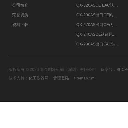
公司简介
QX-320ASCE EAC认证风冷螺杆式冷水机厂家
荣誉资质
QX-290AS出口CE风冷螺杆式工业冷水机
资料下载
QX-270AS出口CE认证Air-cooled screw chiller螺杆机
QX-240ASCE认证风冷螺杆式冷水机
QX-230AS出口EAC认证风冷螺杆式冷水机
版权所有 © 2026 青金制冷机械（深圳）有限公司 备案号：
粤ICP
技术支持：
化工仪器网
管理登陆
sitemap.xml