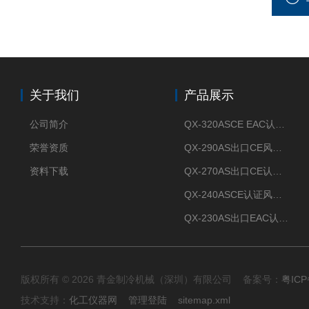
关于我们
产品展示
公司简介
QX-320ASCE EAC认证风冷螺杆式冷水机厂家
荣誉资质
QX-290AS出口CE风冷螺杆式工业冷水机
资料下载
QX-270AS出口CE认证Air-cooled screw chiller螺杆机
QX-240ASCE认证风冷螺杆式冷水机
QX-230AS出口EAC认证风冷螺杆式冷水机
版权所有 © 2026 青金制冷机械（深圳）有限公司 备案号：
粤ICP
技术支持：
化工仪器网
管理登陆
sitemap.xml