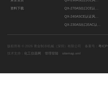
荣誉资质
QX-290AS出口CE风冷螺杆式工业冷水机
资料下载
QX-270AS出口CE认证Air-cooled screw chiller螺杆机
QX-240ASCE认证风冷螺杆式冷水机
QX-230AS出口EAC认证风冷螺杆式冷水机
版权所有 © 2026 青金制冷机械（深圳）有限公司 备案号：
粤ICP
技术支持：
化工仪器网
管理登陆
sitemap.xml