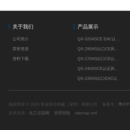
关于我们
产品展示
公司简介
QX-320ASCE EAC认证风冷螺杆式冷水机厂家
荣誉资质
QX-290AS出口CE风冷螺杆式工业冷水机
资料下载
QX-270AS出口CE认证Air-cooled screw chiller螺杆机
QX-240ASCE认证风冷螺杆式冷水机
QX-230AS出口EAC认证风冷螺杆式冷水机
版权所有 © 2026 青金制冷机械（深圳）有限公司 备案号：
粤ICP
技术支持：
化工仪器网
管理登陆
sitemap.xml