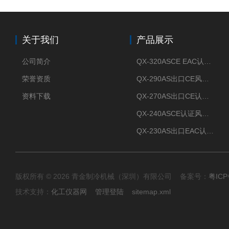
关于我们
产品展示
公司简介
QX-320ASCE EAC认证风冷螺杆式冷水机厂家
荣誉资质
QX-290AS出口CE风冷螺杆式工业冷水机
资料下载
QX-270AS出口CE认证Air-cooled screw chiller螺杆机
QX-240ASCE认证风冷螺杆式冷水机
QX-230AS出口EAC认证风冷螺杆式冷水机
版权所有 © 2026 青金制冷机械（深圳）有限公司 备案号：
粤ICP
技术支持：
化工仪器网
管理登陆
sitemap.xml