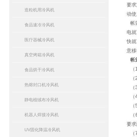
要求
造粒机用冷风机
动使
帐篷
食品速冷冷风机
电就
医疗器械冷风机
快就
意移
真空烤箱冷风机
帐
（1
食品烘干冷风机
（2
热熔封口机冷风机
（3
（4
静电植绒布冷风机
（5
机器人焊接冷风机
（6
要求
UV固化降温冷风机
（7