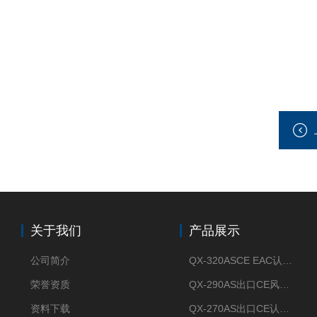
关于我们
产品展示
公司简介
QX-320ASCE EAC认证风冷螺杆式冷水机厂家
荣誉资质
QX-290AS出口CE风冷螺杆式工业冷水机
资料下载
QX-270AS出口CE认证Air-cooled screw chiller螺杆机