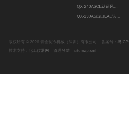
QX-240ASCE认证风冷螺杆式冷水机
QX-230AS出口EAC认证风冷螺杆式冷水机
版权所有 © 2026 青金制冷机械（深圳）有限公司 备案号：
粤ICP
技术支持：
化工仪器网
管理登陆
sitemap.xml