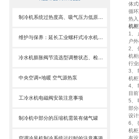
体式
循环
制冷机系统过热度高、吸气压力低原因分析
热入
机柜
1
、
维护与保养：延长工业螺杆式冷水机使用寿命的秘诀
户外
2
、
机柜
冷水机膨胀阀节流选型调整状态、检测技巧方法
行业
3
、
中央空调+地暖 空气源热泵
机柜
4
、
目前
工冷水机电磁阀安装注意事项
5
、
部分
设计
制冷机中部分的压缩机需装有储气罐
6
、
机柜
有设
空调冷风机制冷系统运行时的注意事项