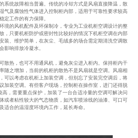
的系统故障相当普遍。传统的冷却方式是风扇直接降温，散
湿气及腐蚀性气体进入控制柜内部，适用于可靠性要求较高
稳定
工作的有力保障
。
环境的风机配件及环保制冷，专业为工业机柜空调设计的整
放
，只要机柜防护或密封性比较好的情况下机柜空调
在内部
安装、维护简单，在灰尘、毛绒多的场合需定期清洗空调散
会影响排放
冷凝水。
可散热，也可不用通风机，避免灰尘进入柜内。保持柜内干
率随之增加，当前的机柜的散热不是风扇就是空调。风扇相
，可以考虑在机柜上加装空调，但别忘了安装完空调后，将
议加装空调。有些客户现场，控制柜在操作室，进门还得脱
较高，需要重点保护，加装了一台合适冷量的空调可解决问
体或者粘性较大的气态物质，如汽车喷涂线的油漆、可口可
及适合的温湿度环境内工作，延长寿命。