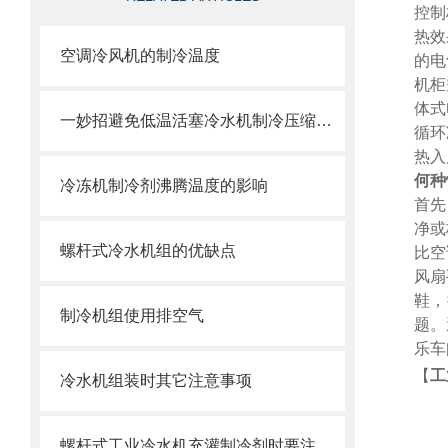
控制
热效
空调冷风机的制冷温度
的电
机柜
体式
一妙招避免低温活塞冷水机制冷压缩机回油问题
循环
热入
何种
冷冻机制冷剂沸腾温度的影响
首先
净或
螺杆式冷水机组的优缺点
比空
风扇
鞋，
制冷机组使用排空气
题。
乐车
【
工
冷水机组装时其它注意事项
螺杆式工业冷水机充灌制冷剂时要注意哪些事项