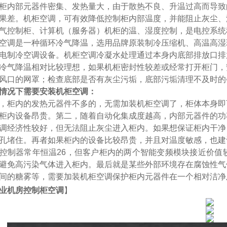
柜内部元器件密集、发热量大，由于散热不良、升温过高而导致
果差。机柜空调，可有效降低控制柜内部温度，并能阻止灰尘、
气控制柜、计算机（服务器）机柜的温、湿度控制，是电控系统
空调是一种
循环冷气降温，
选用
品牌原装制冷
压缩机、高温高湿
电制冷空调设备。机柜空调冷凝水处理
通过
本身内
底
部
排放口排
冷气降温相对比较理想
，如果机柜密封性较差或经常打开柜门，
风口的网罩；
检查底部是否有灰尘污垢，底部污垢清理
不及
时
的
情况下需要安装机柜空调
：
，柜内的发热元器件不多的，无需加装机柜空调了，柜体本身即
柜内设备昂贵。第二，随着自动化集成度越高，内部元器件的功
调经济性较好，但无法阻止灰尘进入柜内。如果想保证柜内干净
孔堵住。再者如果柜内的设备比较昂贵，并且对温度敏感，也建
控制器常年恒温
26
，但客户柜内的两个智能变频模块接近价值
避免高污染气体进入柜内。最后就是某些外部环境存在腐蚀性气
间的糖雾等，需要加装机柜空调保护柜内元器件在一个相对洁净
业机房控制柜空调
】