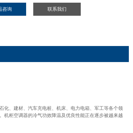
品咨询
联系我们
石化、建材、汽车
充电桩
、机床、
电力电箱、
军工等各个领
。机柜空调器的
冷气
功效
降温
及优良性能正在逐步被越来越