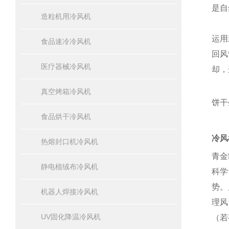
是自
造粒机用冷风机
运用
食品速冷冷风机
回风
医疗器械冷风机
却，
真空烤箱冷风机
饼干
食品烘干冷风机
冷风
热熔封口机冷风机
青金
静电植绒布冷风机
科学
势。
机器人焊接冷风机
理风
UV固化降温冷风机
（若