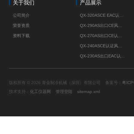
关于我们
产品展示
公司简介
QX-320ASCE EAC认证风冷螺杆式冷水机厂家
荣誉资质
QX-290AS出口CE风冷螺杆式工业冷水机
资料下载
QX-270AS出口CE认证Air-cooled screw chiller螺杆机
QX-240ASCE认证风冷螺杆式冷水机
QX-230AS出口EAC认证风冷螺杆式冷水机
版权所有 © 2026 青金制冷机械（深圳）有限公司 备案号：
粤ICP
技术支持：
化工仪器网
管理登陆
sitemap.xml