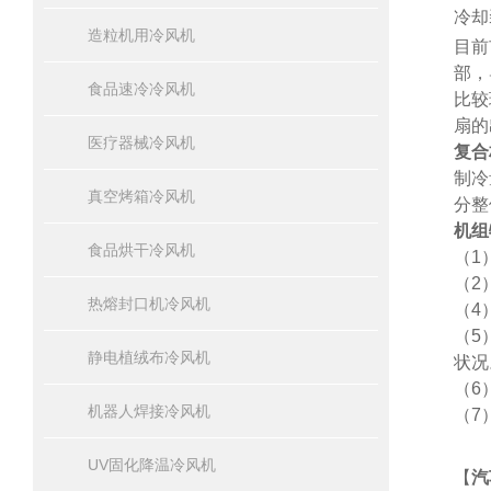
冷却
造粒机用冷风机
目前
部，
食品速冷冷风机
比较
扇的
医疗器械冷风机
复合
制冷
真空烤箱冷风机
分整
机组
食品烘干冷风机
（
1
（
2
热熔封口机冷风机
（
4
（
5
静电植绒布冷风机
状
（
6
机器人焊接冷风机
（
7
UV固化降温冷风机
【
汽