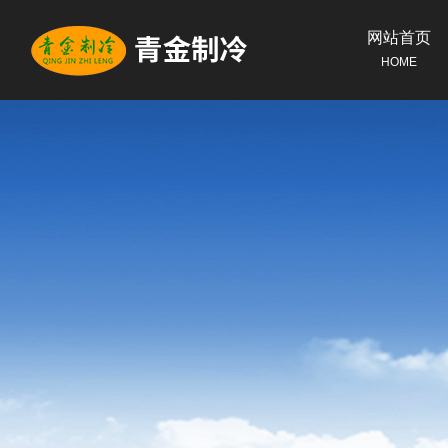
网站首页
HOME