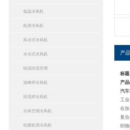
低温冷风机
机房冷风机
风冷式冷风机
产
水冷式冷风机
恒温恒湿空调
标题
产品
波峰焊冷风机
汽车
回流焊冷风机
工业
在加
分体空调冷风机
复合
吹膜机用冷风机
织物