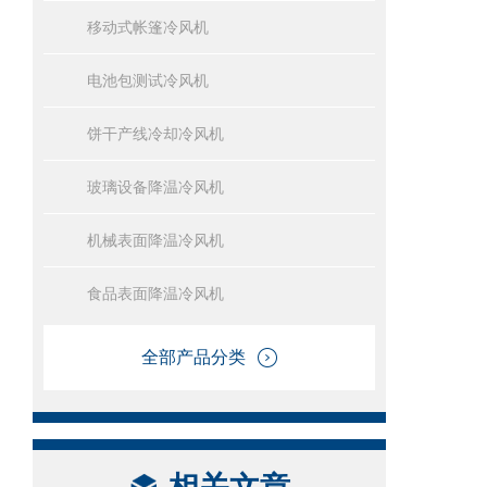
移动式帐篷冷风机
电池包测试冷风机
饼干产线冷却冷风机
玻璃设备降温冷风机
机械表面降温冷风机
食品表面降温冷风机
全部产品分类