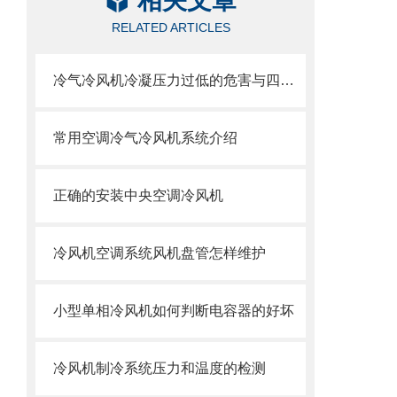
相关文章
RELATED ARTICLES
冷气冷风机冷凝压力过低的危害与四种控制方法
常用空调冷气冷风机系统介绍
正确的安装中央空调冷风机
冷风机空调系统风机盘管怎样维护
小型单相冷风机如何判断电容器的好坏
冷风机制冷系统压力和温度的检测