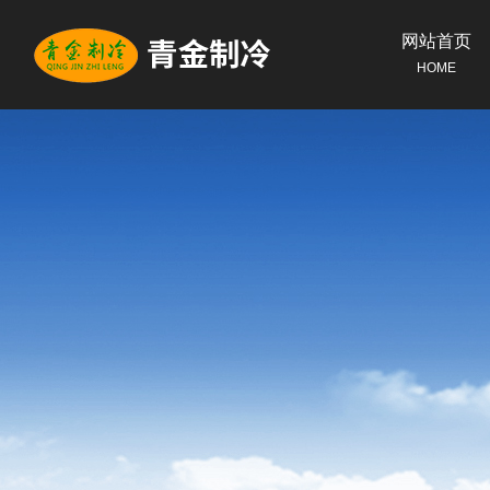
网站首页
HOME