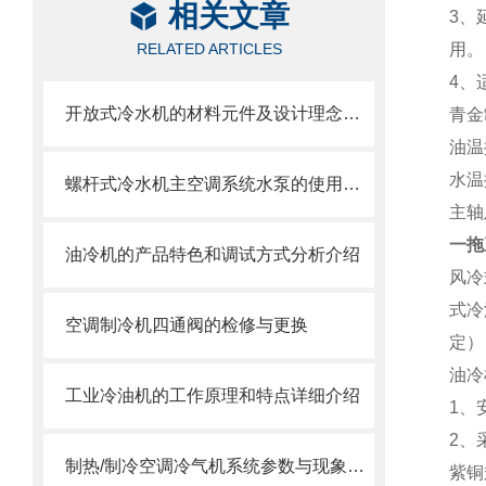
相关文章
3、
RELATED ARTICLES
用。
4、
开放式冷水机的材料元件及设计理念分析
青金
油温
水温
螺杆式冷水机主空调系统水泵的使用与选型
主轴
一拖
油冷机的产品特色和调试方式分析介绍
风冷
式冷
空调制冷机四通阀的检修与更换
定）
油冷
工业冷油机的工作原理和特点详细介绍
1、
2、
制热/制冷空调冷气机系统参数与现象汇总
紫铜