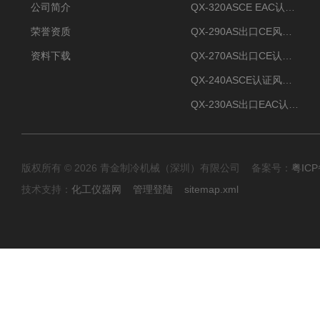
公司简介
QX-320ASCE EAC认证风冷螺杆式冷水机厂家
荣誉资质
QX-290AS出口CE风冷螺杆式工业冷水机
资料下载
QX-270AS出口CE认证Air-cooled screw chiller螺杆机
QX-240ASCE认证风冷螺杆式冷水机
QX-230AS出口EAC认证风冷螺杆式冷水机
版权所有 © 2026 青金制冷机械（深圳）有限公司 备案号：
粤ICP
技术支持：
化工仪器网
管理登陆
sitemap.xml