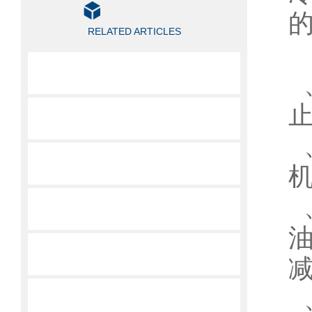
相关文章
RELATED ARTICLES
空调冷风机制冷系统安装
1
工业冷水机膨胀阀的正确调整方法与注意事项
2
空调及冷水机制冷设备中毛细管内径、长度的选择方法
3
混凝土冷水机的适用领域和产品特色
工业冷冻机冷凝器清洗与除垢的方法
4
工业冷水机压缩机发生湿冲程的操作管理