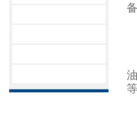
进出口工业冷冻机制冷系统除湿的措施有哪些
冷气冷风机冷凝压力过低的危害与四种控制方法
冷水机电磁阀选型依据和结构以及工作原理
中央空调多联机型系统