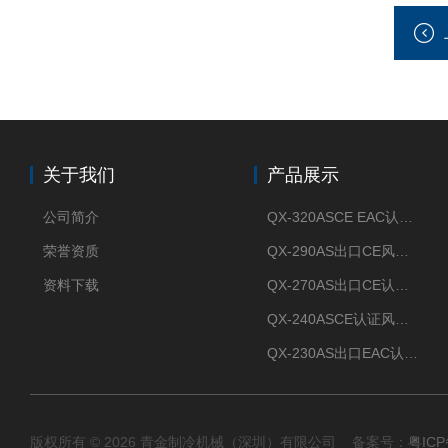
关于我们
产品展示
公司简介
QX-320ASCE EAC认证风冷螺杆式冷水机厂家
荣誉资质
QX-290AS出口CE风冷螺杆式工业冷水机
资料下载
QX-270AS出口CE认证Air-cooled screw chiller螺杆机
QX-240ASCE认证风冷螺杆式冷水机
QX-230AS出口EAC认证风冷螺杆式冷水机
版权所有 © 2026 青金制冷机械（深圳）有限公司 备案号：
粤ICP