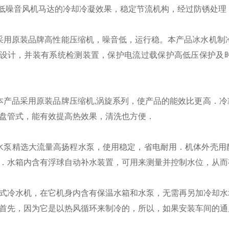
、低噪音风机马达的冷却冷凝效果，稳定节流机构，
经过
防锈处理
采用
原装品牌
高性能压缩机，噪音低，运行稳。本产品
冰水
机制
设计，并装有系统
检测装置，
保护电流过载保护高低压保护及
本产品采用原装
品牌
压缩机
,
涡旋
系列，使产品的能效比更高．冷
盘管式
，能有效提高热效果，清洗也方便．
水泵精选大流量高扬程水泵，使用
稳定
，省电耐用．机体外壳用
．水箱内含有浮球自动补水装置，可用来测量并控制水位，从而
式冷水机，在它机身内含有保温水箱和水泵，无需再另加冷却水
首先，因为它是以热风循环来制冷的，所以，如果安装车间的通