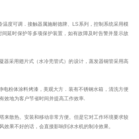
冷温度可调．接触器属
施耐德
牌、
L
S
系列，控制系统采用模
时间延时保护等多项保护装置，如有故障及时
告
警并显示故
凝器采用
翅片式（水冷
壳管式
）
的设计，蒸发器铜管采用高
静电粉体涂料烤漆，美观大方．装有不锈钢水箱，清洗方便
有效地为客户节省时间并提高工作效率
.
塔来散热。安装和移动非常方便。但是它对工作环境要求较
风效果不好的话，会直接影响到
冰
水机的制冷效果。