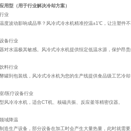
应用型（用于行业解决
冷却
方案）
行业
温度波动影响成品率？风冷式冷水机精准控温
±
1
℃，让注塑件不
设备行业
器对水温极其敏感。风冷式冷水机提供恒定低温水源，保护昂贵
饮料行业
酵罐到包装线，风冷式冷水机为您的生产线提供食品级工艺冷却
室
/
医疗
设备
行业
型风冷冷水机，适合
CT
机、核磁共振、反应釜等精密仪器。
领域降温
制造生产设备，部分设备在加工时会产生大量热量，此时就需要