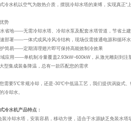
式冷水机以空气为散热介质，摆脱冷却水塔的束缚，实现真正
“
优势
省水省地——无需冷却水塔、冷却水泵及配套
水塔
管道，节省土建
快速部署——一体式
或风冷
风冷结构，现场仅需接通电源和循环水
维护简易——定期清理翅片即可保持高能效制冷效果
宽域应用——单机制冷量覆盖
2.93kW~
6
00kW
，从激光雕刻到注
大型集成装备降温，总有一款匹配您的需求
您需要
5
℃常规冷却，还是
-
30
℃中低温工艺，我们提供涡旋式、
的冷却水。
式
冷水机
产品特点：
免装冷却水塔，安装容易，移动方便，适合于水源缺乏免装水塔