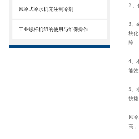
2 
风冷式冷水机充注制冷剂
3、
工业螺杆机组的使用与维保操作
块化
障．
4、
能
效
5、
快捷
风冷
高，