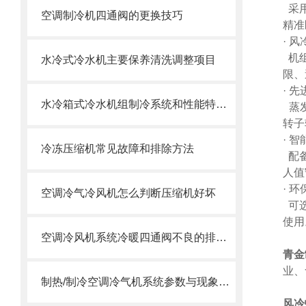
采
空调制冷机四通阀的更换技巧
精准
· 
机
水冷式冷水机主要保养清洗调整项目
限、
· 
水冷箱式冷水机组制冷系统和性能特点介绍
蒸
转子
· 
冷冻压缩机常见故障和排除方法
配
人值
· 
空调冷气冷风机怎么判断压缩机好坏
可
使用
空调冷风机系统冷暖四通阀不良的排查步骤
青金
业、
制热/制冷空调冷气机系统参数与现象汇总
风冷