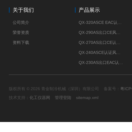
关于我们
产品展示
公司简介
QX-320ASCE EAC认证风冷螺杆式冷水机厂家
荣誉资质
QX-290AS出口CE风冷螺杆式工业冷水机
资料下载
QX-270AS出口CE认证Air-cooled screw chiller螺杆机
QX-240ASCE认证风冷螺杆式冷水机
QX-230AS出口EAC认证风冷螺杆式冷水机
版权所有 © 2026 青金制冷机械（深圳）有限公司 备案号：
粤ICP
技术支持：
化工仪器网
管理登陆
sitemap.xml