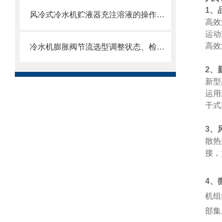
1
、
风冷式冷水机贮液器充注溶液的操作步骤
高效
运动
高效
冷水机膨胀阀节流选型调整状态、检测技巧方法
2
、
新型
运用
干式
3
、
散热
接，
4
、
机组
部集