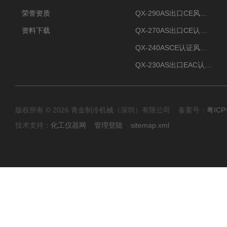
荣誉资质
QX-290AS出口CE风冷螺杆式工业冷水机
资料下载
QX-270AS出口CE认证Air-cooled screw chiller螺杆机
QX-240ASCE认证风冷螺杆式冷水机
QX-230AS出口EAC认证风冷螺杆式冷水机
版权所有 © 2026 青金制冷机械（深圳）有限公司 备案号：
粤ICP
技术支持：
化工仪器网
管理登陆
sitemap.xml