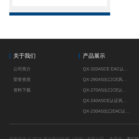
关于我们
产品展示
公司简介
QX-320ASCE EAC认证风冷螺杆式冷水机厂家
荣誉资质
QX-290AS出口CE风冷螺杆式工业冷水机
资料下载
QX-270AS出口CE认证Air-cooled screw chiller螺杆机
QX-240ASCE认证风冷螺杆式冷水机
QX-230AS出口EAC认证风冷螺杆式冷水机
版权所有 © 2026 青金制冷机械（深圳）有限公司 备案号：
粤ICP