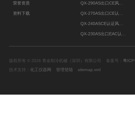
荣誉资质
QX-290AS出口CE风冷螺杆式工业冷水机
资料下载
QX-270AS出口CE认证Air-cooled screw chiller螺杆机
QX-240ASCE认证风冷螺杆式冷水机
QX-230AS出口EAC认证风冷螺杆式冷水机
版权所有 © 2026 青金制冷机械（深圳）有限公司 备案号：
粤ICP
技术支持：
化工仪器网
管理登陆
sitemap.xml