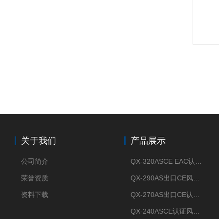
关于我们
产品展示
公司简介
QX-320ASCE EAC认证风冷螺杆式冷水机厂家
荣誉资质
QX-290AS出口CE风冷螺杆式工业冷水机
资料下载
QX-270AS出口CE认证Air-cooled screw chiller螺杆机
QX-240ASCE认证风冷螺杆式冷水机