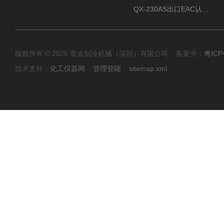
QX-230AS出口EAC认证风冷螺杆式冷水机
版权所有 © 2026 青金制冷机械（深圳）有限公司 备案号：
粤ICP
技术支持：
化工仪器网
管理登陆
sitemap.xml