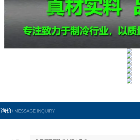
言询价
/ MESSAGE INQUIRY