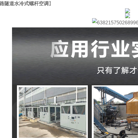
路隧道水冷式螺杆空调
】