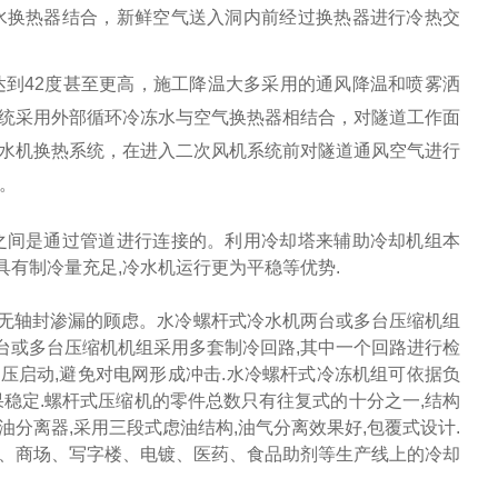
水换热器结合，新鲜空气送入洞内前经过换热器进行冷热交
达到
42度甚至更高，施工降温大多采用的通风降温和喷雾洒
统采用外部循环冷
冻
水与空气
换热器
相结合，对隧道工作面
水机换热
系统，在进入二次风机系统前对隧道通风空气进行
。
之间是通过管道进行连接的。利用冷却塔来辅助冷却机组本
具有制冷量充足,冷水机运行更为平稳等优势.
化,无轴封渗漏的顾虑。水冷螺杆式冷水机两台或多台压缩机组
两台或多台压缩机机组采用多套制冷回路,其中一个回路进行检
降压启动,避免对电网形成冲击.水冷螺杆式冷冻机组可依据负
果
稳定
.螺杆式压缩机的零件总数只有往复式的十分之一,结构
油分离器,采用三段式虑油结构,油气分离效果好,包覆式设计.
、商场、写字楼、
电镀、医药、食品助剂等生产线上的冷却