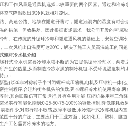
压和工作风量是通风机选择比较重要的两个因素。通过和冷冻
将空气降温吹出来冷风就相对凉快。
路、高
速
公路、地铁在隧道开凿时，隧道涵洞内的温度有时会
温的措施，但效果差。因此根据市场需求，我公司开发的空调系
冷却。在传统的外循环冷却和隧道通风
机
的基础上，安装空调
冷
，二次风机出口温度可达
20℃，解决了施工人员高温施工的问题
式螺杆冷水机介绍
螺杆式冷水机需要冷却水塔不断的为它提供循环冷却水，两者
所产生的热量
,从而制造冷冻水源的制冷机组,不受环境温度制约,
特点
：
新型
代
5:6非对称转子半封闭螺杆式压缩机,电机及压缩机一体
密控制程序,合理均衡各机头的负载,延长螺杆冷水机使用寿命.
养时,其余回路仍可正常运行,具有备用功能.压缩机采用星三角
需求实行智能化控制:0-25-50-75-100%的容量控制,降低能耗效
,易损件少,对湿行程不敏感,故障率极低.水冷螺杆式冷冻机组内置
范围十分的广泛，主要应用于工业方面，比如化工、塑料、
隧道
生产工艺需要冷冻水的地方。