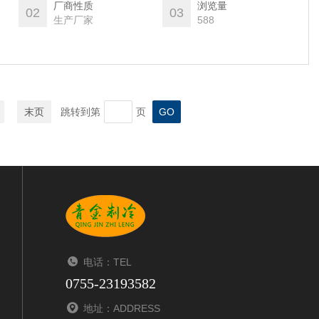
厂商性质
浏览量
02
03
生产厂家
588
末页
跳转到第
页
电话：TEL
0755-23193582
地址：ADDRESS