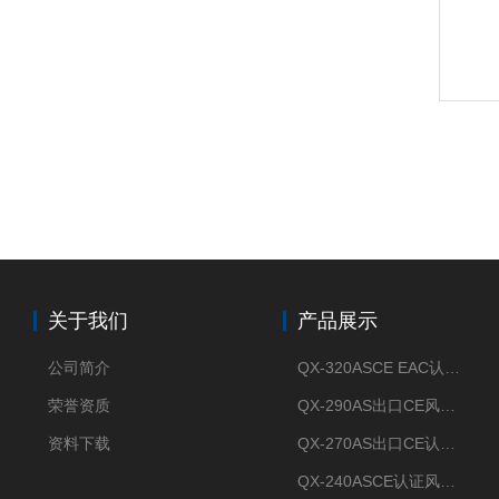
关于我们
产品展示
公司简介
QX-320ASCE EAC认证风冷螺杆式冷水机厂家
荣誉资质
QX-290AS出口CE风冷螺杆式工业冷水机
资料下载
QX-270AS出口CE认证Air-cooled screw chiller螺杆机
QX-240ASCE认证风冷螺杆式冷水机