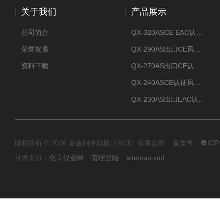
关于我们
产品展示
公司简介
QX-320ASCE EAC认证风冷螺杆式冷水机厂家
荣誉资质
QX-290AS出口CE风冷螺杆式工业冷水机
资料下载
QX-270AS出口CE认证Air-cooled screw chiller螺杆机
QX-240ASCE认证风冷螺杆式冷水机
QX-230AS出口EAC认证风冷螺杆式冷水机
版权所有 © 2026 青金制冷机械（深圳）有限公司 备案号：
粤ICP
技术支持：
化工仪器网
管理登陆
sitemap.xml