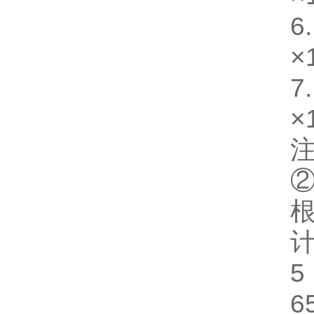
×
×
注
6