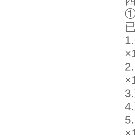
×
×
3
4
×