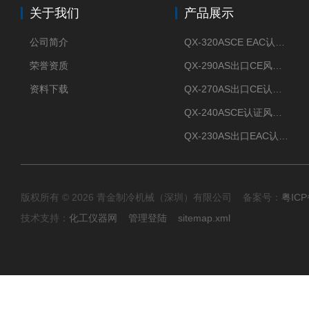
关于我们
产品展示
公司简介
QX-320ASCE EAC认证风冷螺杆式冷水机厂家
荣誉资质
QX-290AS出口CE风冷螺杆式工业冷水机
资料下载
QX-270AS出口CE认证Air-cooled screw chiller螺杆机
QX-240ASCE认证风冷螺杆式冷水机
QX-230AS出口EAC认证风冷螺杆式冷水机
版权所有 © 2026 青金制冷机械（深圳）有限公司 备案号：
粤ICP
技术支持：
化工仪器网
管理登陆
sitemap.xml