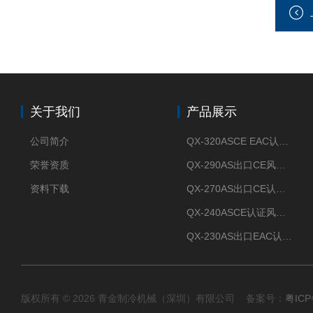
关于我们
产品展示
公司简介
QX-320ASCE EAC认证风冷螺杆式冷水机厂家
荣誉资质
QX-290AS出口CE风冷螺杆式工业冷水机
资料下载
QX-270AS出口CE认证Air-cooled screw chiller螺杆机
QX-240ASCE认证风冷螺杆式冷水机
QX-230AS出口EAC认证风冷螺杆式冷水机
版权所有 © 2026 青金制冷机械（深圳）有限公司 备案号：
粤ICP