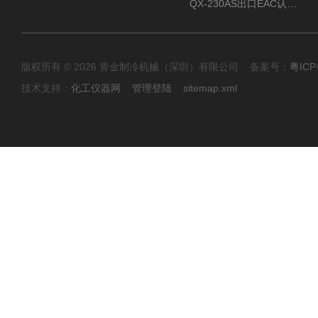
QX-230AS出口EAC认证风冷螺杆式冷水机
版权所有 © 2026 青金制冷机械（深圳）有限公司 备案号：
粤ICP
技术支持：
化工仪器网
管理登陆
sitemap.xml