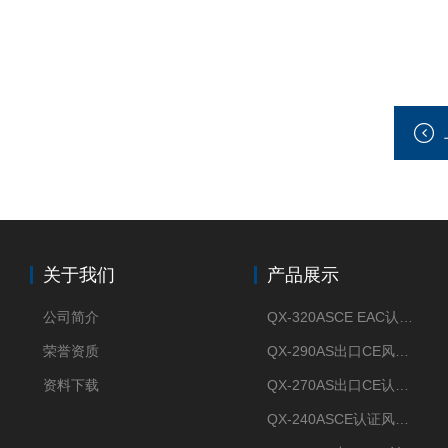
关于我们
产品展示
公司简介
QX-320ASCE EAC认证风冷螺杆式冷水机厂家
荣誉资质
QX-290AS出口CE风冷螺杆式工业冷水机
资料下载
QX-270AS出口CE认证Air-cooled screw chiller螺杆机
QX-240ASCE认证风冷螺杆式冷水机