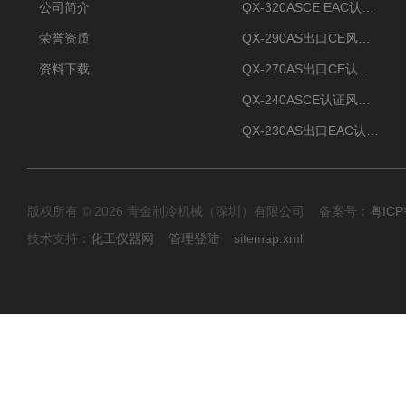
公司简介
QX-320ASCE EAC认证风冷螺杆式冷水机厂家
荣誉资质
QX-290AS出口CE风冷螺杆式工业冷水机
资料下载
QX-270AS出口CE认证Air-cooled screw chiller螺杆机
QX-240ASCE认证风冷螺杆式冷水机
QX-230AS出口EAC认证风冷螺杆式冷水机
版权所有 © 2026 青金制冷机械（深圳）有限公司 备案号：
粤ICP
技术支持：
化工仪器网
管理登陆
sitemap.xml