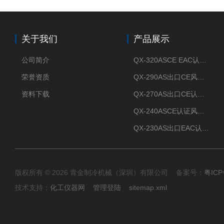
关于我们
产品展示
公司简介
QX-320ASCE EAC认证风冷螺杆式冷水机厂家
荣誉资质
QX-290AS出口CE风冷螺杆式工业冷水机
资料下载
QX-270AS出口CE认证Air-cooled screw chiller螺杆机
QX-240ASCE认证风冷螺杆式冷水机
QX-230AS出口EAC认证风冷螺杆式冷水机
版权所有 © 2026 青金制冷机械（深圳）有限公司 备案号：
粤ICP
技术支持：
化工仪器网
管理登陆
sitemap.xml