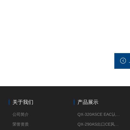
关于我们
产品展示
公司简介
QX-320ASCE EAC认证风冷螺杆式冷水机厂家
荣誉资质
QX-290AS出口CE风冷螺杆式工业冷水机