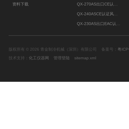
资料下载
QX-270AS出口CE认证Air-cooled screw chiller螺杆机
QX-240ASCE认证风冷螺杆式冷水机
QX-230AS出口EAC认证风冷螺杆式冷水机
版权所有 © 2026 青金制冷机械（深圳）有限公司 备案号：
粤ICP
技术支持：
化工仪器网
管理登陆
sitemap.xml