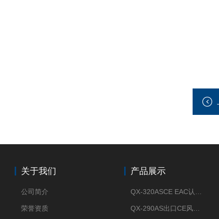
关于我们
产品展示
公司简介
QX-320ASCE EAC认证风冷螺杆式冷水机厂家
荣誉资质
QX-290AS出口CE风冷螺杆式工业冷水机