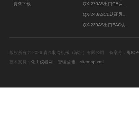
资料下载
QX-270AS出口CE认证Air-cooled screw chiller螺杆机
QX-240ASCE认证风冷螺杆式冷水机
QX-230AS出口EAC认证风冷螺杆式冷水机
版权所有 © 2026 青金制冷机械（深圳）有限公司 备案号：
粤ICP
技术支持：
化工仪器网
管理登陆
sitemap.xml