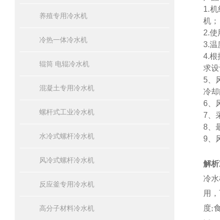
1.
养殖专用冷水机
机；
2.
冷热一体冷水机
3.
4.
辊筒 电辊冷水机
求设
5、
混凝土专用冷水机
冷却
6、
螺杆式工业冷水机
7、
8、
水冷式螺杆冷水机
9、
风冷式螺杆冷水机
解析
冷水
反应釜专用冷水机
用，
度
高分子材料冷水机
;