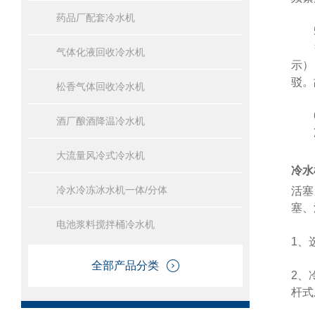
药品厂配套冷水机
5
交
气体化液回收冷水机
示）
驳。
松香气体回收冷水机
6
酒厂酿酒降温冷水机
冷
大流量风冷式冷水机
冷水
冷水冷冻冰水机一体/分体
活塞
塞、
电池浆料搅拌桶冷水机
1、
全部产品分类
2、
杆式