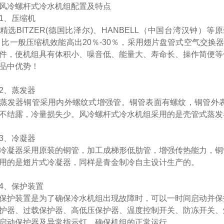
冷螺杆式冷水机组配置及特点
、压缩机
选
BITZER(德国比泽尔)、HANBELL（中国台湾汉钟）
，比一般压缩机效能高出20％-30％，采用翅片盘管式空气交换
件，使机组具有体积小、噪音低、能量大、寿命长、操作简便等
品中优势！
、蒸发器
发器铜管采用内外螺纹式增强管。铜管表面有螺纹，铜管外表
不结露，冷量损失少。风冷螺杆式冷水机组采用的是壳管式蒸发
、冷凝器
器采用原装的铜管，加工成梯形低肋管，增强传热能力，铜管
用的是翅片式冷凝器，同样是青金制冷自主设计生产的。
、保护装置
装置是为了确保冷水机组出现故障时，可以一时间启动并保护
护器、过载保护器、高低压保护器、温度控制开关、防冻开关、
启动保护器及异常指示灯，确保机组的正常运行。