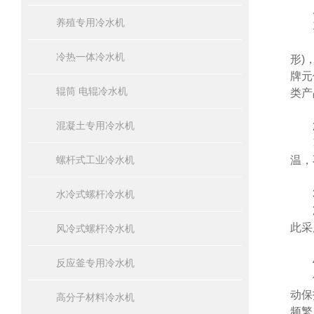
风
养殖专用冷水机
1
精
冷热一体冷水机
形)
牌元
辊筒 电辊冷水机
类产
混凝土专用冷水机
2
蒸
螺杆式工业冷水机
温，
3
水冷式螺杆冷水机
冷凝
此采
风冷式螺杆冷水机
4
反应釜专用冷水机
保护
动保
高分子材料冷水机
频繁