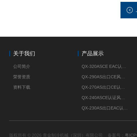
关于我们
产品展示
公司简介
QX-320ASCE EAC认证风冷螺杆式冷水机厂家
荣誉资质
QX-290AS出口CE风冷螺杆式工业冷水机
资料下载
QX-270AS出口CE认证Air-cooled screw chiller螺杆机
QX-240ASCE认证风冷螺杆式冷水机
QX-230AS出口EAC认证风冷螺杆式冷水机
版权所有 © 2026 青金制冷机械（深圳）有限公司 备案号：
粤ICP