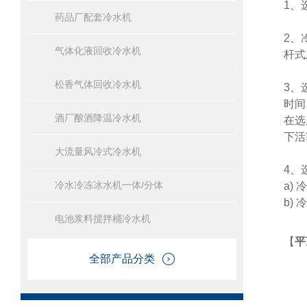
1、
药品厂配套冷水机
2、
气体化液回收冷水机
杆式
松香气体回收冷水机
3、
时间
酒厂酿酒降温冷水机
在选
下活
大流量风冷式冷水机
4、
冷水冷冻冰水机一体/分体
a)
b)
电池浆料搅拌桶冷水机
【
平
全部产品分类