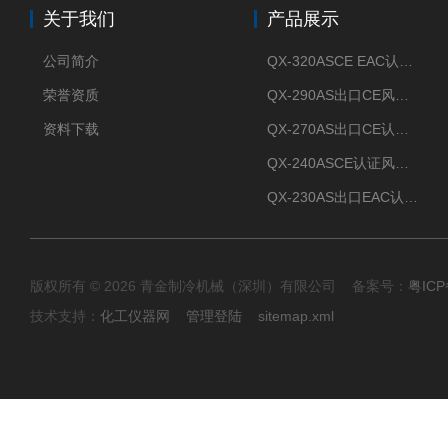
关于我们
产品展示
公司简介
QX-320ASCE EAC认证风冷螺杆式冷水机厂家
荣誉资质
QX-290AS出口CE风冷螺杆式工业冷水机
资料下载
QX-270AS出口CE认证Air-cooled screw chiller螺杆机
QX-240ASCE认证风冷螺杆式冷水机
QX-230AS出口EAC认证风冷螺杆式冷水机
版权所有 © 2026 青金制冷机械（深圳）有限公司 备案号：
粤ICP
技术支持：
化工仪器网
管理登陆
sitemap.xml