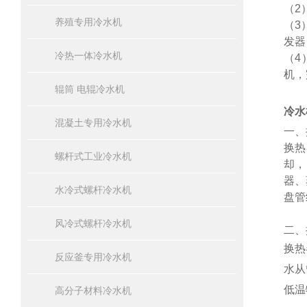
（
2
养殖专用冷水机
（
3
发器
冷热一体冷水机
（
4
机，
辊筒 电辊冷水机
冷水
混凝土专用冷水机
一、
换热
螺杆式工业冷水机
却，
器、
水冷式螺杆冷水机
盘管
风冷式螺杆冷水机
二、
换热
反应釜专用冷水机
水从
低温
高分子材料冷水机