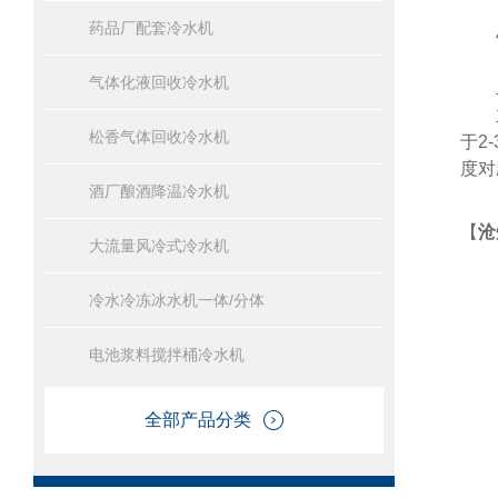
药品厂配套冷水机
4
气体化液回收冷水机
二
主
松香气体回收冷水机
于2
度对
酒厂酿酒降温冷水机
【
沧
大流量风冷式冷水机
冷水冷冻冰水机一体/分体
电池浆料搅拌桶冷水机
全部产品分类