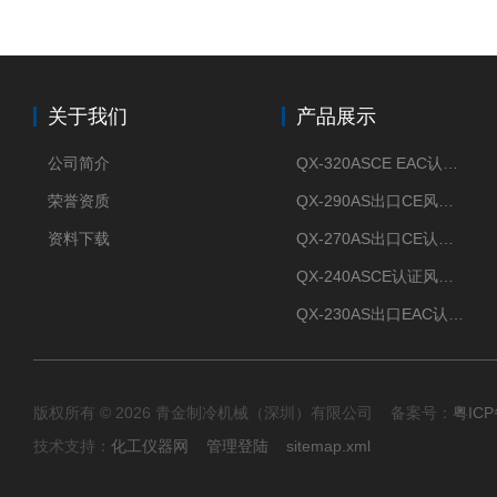
关于我们
产品展示
公司简介
QX-320ASCE EAC认证风冷螺杆式冷水机厂家
荣誉资质
QX-290AS出口CE风冷螺杆式工业冷水机
资料下载
QX-270AS出口CE认证Air-cooled screw chiller螺杆机
QX-240ASCE认证风冷螺杆式冷水机
QX-230AS出口EAC认证风冷螺杆式冷水机
版权所有 © 2026 青金制冷机械（深圳）有限公司 备案号：
粤ICP
技术支持：
化工仪器网
管理登陆
sitemap.xml