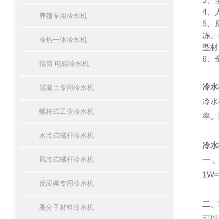
3、
4、
养殖专用冷水机
5、
冻、
冷热一体冷水机
型材
6、
辊筒 电辊冷水机
冷水
混凝土专用冷水机
冷水
螺杆式工业冷水机
率。
水冷式螺杆冷水机
冷水
风冷式螺杆冷水机
一
1W=0
反应釜专用冷水机
二、
高分子材料冷水机
可以