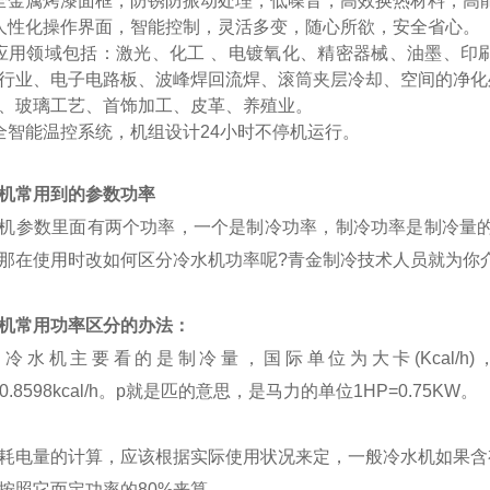
全金属烤漆面框，防锈防振动处理，低噪音，高效换热材料，高
人性化操作界面，智能控制，灵活多变，随心所欲，安全省心。
应用领域包括：激光、化工 、电镀氧化、精密器械、油墨、印
行业、电子电路板、波峰焊回流焊、滚筒夹层冷却、空间的净化
、玻璃工艺、首饰加工、皮革、养殖业。
全智能温控系统，机组设计24小时不停机运行。
机常用到的参数功率
机参数里面有两个功率，一个是制冷功率，制冷功率是制冷量
那在使用时改如何区分冷水机功率呢
?
青金制冷技术人员就为你
机常用功率区分的办法：
、
冷水机主要看的是制冷量，国际单位为大卡
(Kcal/h)
.8598kcal/h
。
p
就是匹的意思，是马力的单位
1HP=0.75KW
。
耗电量的计算，应该根据实际使用状况来定，一般冷水机如果含
按照它而定功率的
80%
来算。