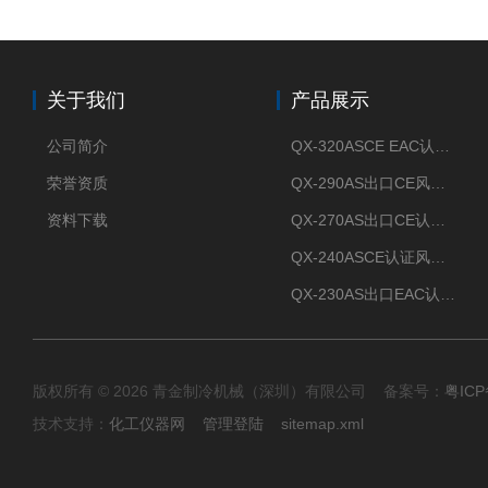
关于我们
产品展示
公司简介
QX-320ASCE EAC认证风冷螺杆式冷水机厂家
荣誉资质
QX-290AS出口CE风冷螺杆式工业冷水机
资料下载
QX-270AS出口CE认证Air-cooled screw chiller螺杆机
QX-240ASCE认证风冷螺杆式冷水机
QX-230AS出口EAC认证风冷螺杆式冷水机
版权所有 © 2026 青金制冷机械（深圳）有限公司 备案号：
粤ICP
技术支持：
化工仪器网
管理登陆
sitemap.xml