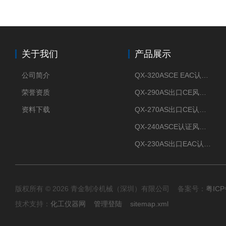
关于我们
产品展示
公司简介
QX-320ASCE EAC认证风冷螺杆式冷水机厂家
荣誉资质
QX-290AS出口CE风冷螺杆式工业冷水机
资料下载
QX-270AS出口CE认证Air-cooled screw chiller螺杆机
QX-240ASCE认证风冷螺杆式冷水机
QX-230AS出口EAC认证风冷螺杆式冷水机
版权所有 © 2026 青金制冷机械（深圳）有限公司 备案号：
粤ICP
技术支持：
化工仪器网
管理登陆
sitemap.xml