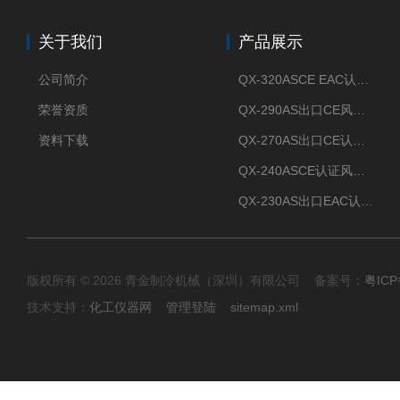
关于我们
产品展示
公司简介
QX-320ASCE EAC认证风冷螺杆式冷水机厂家
荣誉资质
QX-290AS出口CE风冷螺杆式工业冷水机
资料下载
QX-270AS出口CE认证Air-cooled screw chiller螺杆机
QX-240ASCE认证风冷螺杆式冷水机
QX-230AS出口EAC认证风冷螺杆式冷水机
版权所有 © 2026 青金制冷机械（深圳）有限公司 备案号：
粤ICP
技术支持：
化工仪器网
管理登陆
sitemap.xml