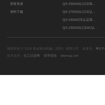
荣誉资质
QX-290AS出口CE风冷螺杆式工业冷水机
资料下载
QX-270AS出口CE认证Air-cooled screw chiller螺杆机
QX-240ASCE认证风冷螺杆式冷水机
QX-230AS出口EAC认证风冷螺杆式冷水机
版权所有 © 2026 青金制冷机械（深圳）有限公司 备案号：
粤ICP
技术支持：
化工仪器网
管理登陆
sitemap.xml