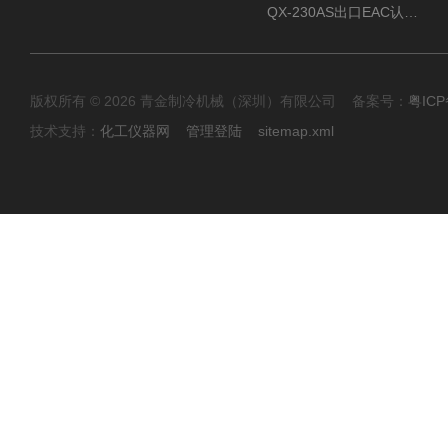
QX-230AS出口EAC认证风冷螺杆式冷水机
版权所有 © 2026 青金制冷机械（深圳）有限公司 备案号：
粤ICP
技术支持：
化工仪器网
管理登陆
sitemap.xml