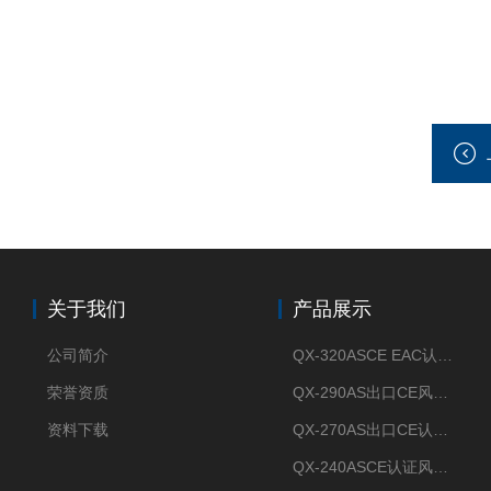
关于我们
产品展示
公司简介
QX-320ASCE EAC认证风冷螺杆式冷水机厂家
荣誉资质
QX-290AS出口CE风冷螺杆式工业冷水机
资料下载
QX-270AS出口CE认证Air-cooled screw chiller螺杆机
QX-240ASCE认证风冷螺杆式冷水机