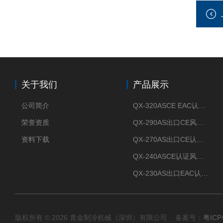
关于我们
产品展示
公司简介
QX-320ASCE EAC认证风冷螺杆式冷水机厂家
荣誉资质
QX-290AS出口CE风冷螺杆式工业冷水机
资料下载
QX-270AS出口CE认证Air-cooled screw chiller螺杆机
QX-240ASCE认证风冷螺杆式冷水机
QX-230AS出口EAC认证风冷螺杆式冷水机
版权所有 © 2026 青金制冷机械（深圳）有限公司 备案号：
粤ICP